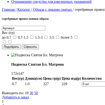
Очищающие средства для ювелирных украшений
Главная
/
Каталог
/
Образа с ликами святых
/
серебряные правос
серебряные православные образа
Вес (гр)
до 0.7
0.7-1.5
1.5-3
3-5
более 5
Подвеска Святая Бл. Матрона
172s147
Вес(гр)
Длина(см)
Цена гр(р)
Цена изд(р)
Количество
0.7
1.0
327
229
Выводить по:
10
30
50
Добавить в заказ
1