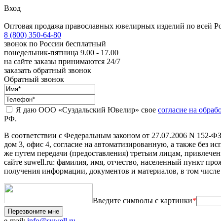
Вход
Оптовая продажа православных ювелирных изделий по всей Р
8 (800) 350-64-80
звонок по России бесплатный
понедельник-пятница 9.00 - 17.00
на сайте заказы принимаются 24/7
заказать обратный звонок
Обратный звонок
Я даю ООО «Суздальский Ювелир» свое
согласие на обра
РФ.
В соответствии с Федеральным законом от 27.07.2006 N 152-Ф
дом 3, офис 4, согласие на автоматизированную, а также без и
же путем передачи (предоставления) третьим лицам, привлеч
сайте suwell.ru: фамилия, имя, отчество, населенный пункт пр
получения информации, документов и материалов, в том числ
Введите символы с картинки
*
Перезвоните мне
e-mail:
info@suwell.ru