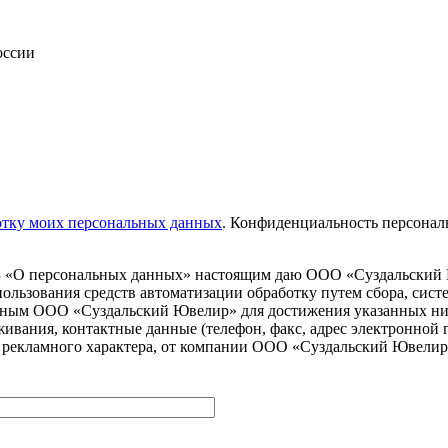
оссии
ботку моих персональных данных
. Конфиденциальность персональ
З «О персональных данных» настоящим даю ООО «Суздальский Юв
спользования средств автоматизации обработку путем сбора, сист
енным ООО «Суздальский Ювелир» для достижения указанных ни
оживания, контактные данные (телефон, факс, адрес электронной
е рекламного характера, от компании ООО «Суздальский Ювели