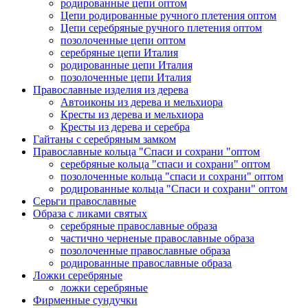
родированные цепи оптом
Цепи родированные ручного плетения оптом
Цепи серебряные ручного плетения оптом
позолоченные цепи оптом
серебряные цепи Италия
родированные цепи Италия
позолоченные цепи Италия
Православные изделия из дерева
Автоиконы из дерева и мельхиора
Кресты из дерева и мельхиора
Кресты из дерева и серебра
Гайтаны с серебряным замком
Православные кольца "Спаси и сохрани "оптом
серебряные кольца "спаси и сохрани" оптом
позолоченные кольца "спаси и сохрани" оптом
родированные кольца "Спаси и сохрани" оптом
Серьги православные
Образа с ликами святых
серебряные православные образа
частично черненые православные образа
позолоченные православные образа
родированные православные образа
Ложки серебряные
ложки серебряные
Фирменные сундучки