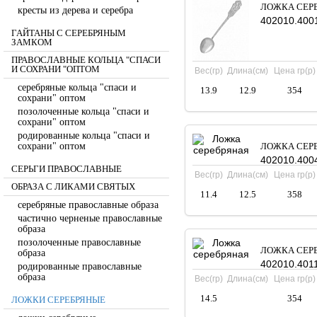
ЛОЖКА СЕР
кресты из дерева и серебра
402010.400
ГАЙТАНЫ С СЕРЕБРЯНЫМ
ЗАМКОМ
ПРАВОСЛАВНЫЕ КОЛЬЦА "СПАСИ
И СОХРАНИ "ОПТОМ
Вес(гр)
Длина(см)
Цена гр(р)
серебряные кольца "спаси и
13.9
12.9
354
сохрани" оптом
позолоченные кольца "спаси и
сохрани" оптом
родированные кольца "спаси и
сохрани" оптом
ЛОЖКА СЕР
402010.400
СЕРЬГИ ПРАВОСЛАВНЫЕ
Вес(гр)
Длина(см)
Цена гр(р)
ОБРАЗА С ЛИКАМИ СВЯТЫХ
11.4
12.5
358
серебряные православные образа
частично черненые православные
образа
позолоченные православные
ЛОЖКА СЕР
образа
402010.401
родированные православные
образа
Вес(гр)
Длина(см)
Цена гр(р)
14.5
354
ЛОЖКИ СЕРЕБРЯНЫЕ