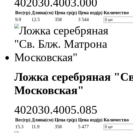
402030.4003.000
Вес(гр)
Длина(см)
Цена гр(р)
Цена изд(р)
Количество
9.9
12.5
358
3 544
Ложка серебряная "Св
Московская"
402030.4005.085
Вес(гр)
Длина(см)
Цена гр(р)
Цена изд(р)
Количество
15.3
11.9
358
5 477