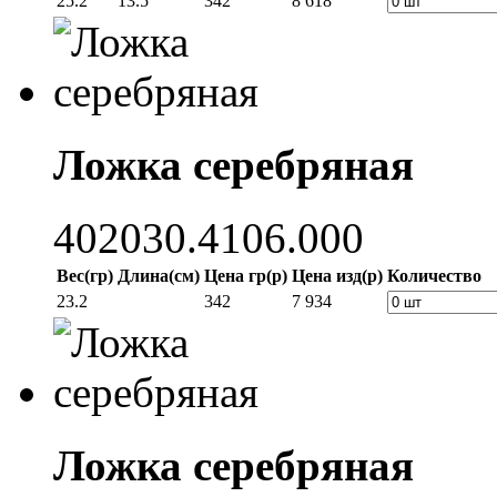
25.2
13.5
342
8 618
Ложка серебряная
402030.4106.000
Вес(гр)
Длина(см)
Цена гр(р)
Цена изд(р)
Количество
23.2
342
7 934
Ложка серебряная