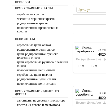
НОВИНКИ
ПРАВОСЛАВНЫЕ КРЕСТЫ
серебряные кресты
частично черненые кресты
родированные кресты
позолоченные православные
кресты
ЦЕПИ ОПТОМ
серебряные цепи оптом
родированные цепи оптом
ЛОЖК
цепи родированные ручного
4020
плетения оптом
Вес(гр)
Длина(см)
Це
цепи серебряные ручного плетения
оптом
13.9
12.9
позолоченные цепи оптом
серебряные цепи италия
родированные цепи италия
позолоченные цепи италия
ПРАВОСЛАВНЫЕ ИЗДЕЛИЯ ИЗ
ЛОЖК
ДЕРЕВА
4020
автоиконы из дерева и мельхиора
Вес(гр)
Длина(см)
Це
кресты из дерева и мельхиора