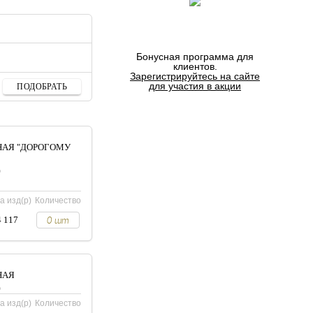
Бонусная программа для
клиентов.
Зарегистрируйтесь на сайте
для участия в акции
Как получить серебро
в подарок?
НАЯ "ДОРОГОМУ
0
а изд(р)
Количество
4 117
НАЯ
0
а изд(р)
Количество