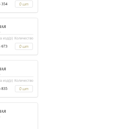
4 354
НАЯ
0
а изд(р)
Количество
4 673
НАЯ
0
а изд(р)
Количество
5 835
НАЯ
0