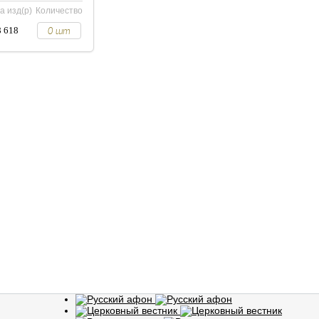
а изд(р)
Количество
8 618