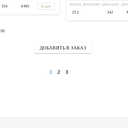
Вес(гр)
Длина(см)
Цена гр(р)
Цен
354
4 991
25.2
342
50
ДОБАВИТЬ В ЗАКАЗ
1
2
3