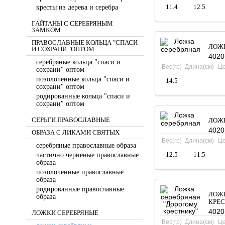
11.4
12.5
кресты из дерева и серебра
ГАЙТАНЫ С СЕРЕБРЯНЫМ
ЗАМКОМ
ПРАВОСЛАВНЫЕ КОЛЬЦА "СПАСИ
ЛОЖК
И СОХРАНИ "ОПТОМ
4020
серебряные кольца "спаси и
Вес(гр)
Длина(см)
Це
сохрани" оптом
позолоченные кольца "спаси и
14.5
сохрани" оптом
родированные кольца "спаси и
сохрани" оптом
СЕРЬГИ ПРАВОСЛАВНЫЕ
ЛОЖК
4020
ОБРАЗА С ЛИКАМИ СВЯТЫХ
Вес(гр)
Длина(см)
Це
серебряные православные образа
12.5
11.5
частично черненые православные
образа
позолоченные православные
образа
родированные православные
ЛОЖК
образа
КРЕС
4020
ЛОЖКИ СЕРЕБРЯНЫЕ
Вес(гр)
Длина(см)
Це