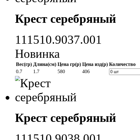
Крест серебряный
111510.9037.001
Новинка
Вес(гр)
Длина(см)
Цена гр(р)
Цена изд(р)
Количество
0.7
1.7
580
406
Крест серебряный
111510.9038.001