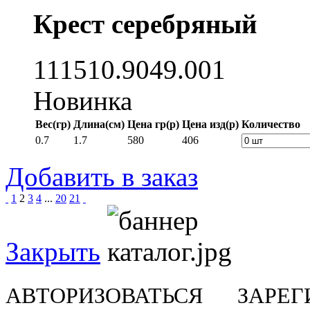
Крест серебряный
111510.9049.001
Новинка
Вес(гр)
Длина(см)
Цена гр(р)
Цена изд(р)
Количество
0.7
1.7
580
406
Добавить в заказ
1
2
3
4
...
20
21
Закрыть
АВТОРИЗОВАТЬСЯ
ЗАРЕГ