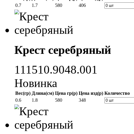
0.7
1.7
580
406
Крест серебряный
111510.9048.001
Новинка
Вес(гр)
Длина(см)
Цена гр(р)
Цена изд(р)
Количество
0.6
1.8
580
348