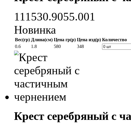
111530.9055.001
Новинка
Вес(гр)
Длина(см)
Цена гр(р)
Цена изд(р)
Количество
0.6
1.8
580
348
Крест серебряный с ч