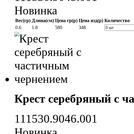
Новинка
Вес(гр)
Длина(см)
Цена гр(р)
Цена изд(р)
Количество
0.6
1.8
580
348
Крест серебряный с ч
111530.9046.001
Новинка