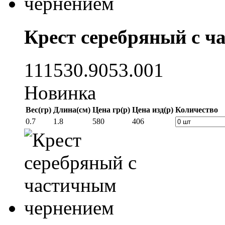
Крест серебряный с ч
111530.9053.001
Новинка
Вес(гр)
Длина(см)
Цена гр(р)
Цена изд(р)
Количество
0.7
1.8
580
406