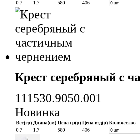
0.7
1.7
580
406
Крест серебряный с ч
111530.9050.001
Новинка
Вес(гр)
Длина(см)
Цена гр(р)
Цена изд(р)
Количество
0.7
1.7
580
406