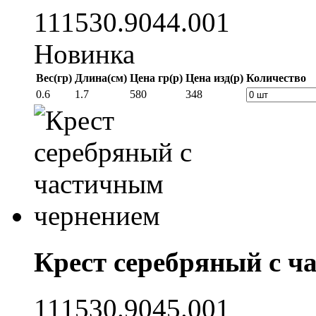
111530.9044.001
Новинка
Вес(гр)
Длина(см)
Цена гр(р)
Цена изд(р)
Количество
0.6
1.7
580
348
Крест серебряный с ч
111530.9045.001