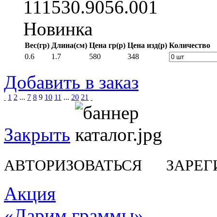
111530.9056.001
Новинка
Вес(гр)
Длина(см)
Цена гр(р)
Цена изд(р)
Количество
0.6
1.7
580
348
Добавить в заказ
1
2
...
7
8
9
10
11
...
20
21
Закрыть
АВТОРИЗОВАТЬСЯ
ЗАРЕГ
Акция
«Дарим граммы»