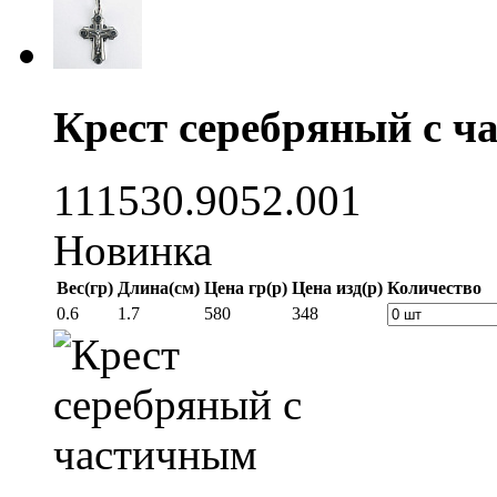
Крест серебряный с ч
111530.9052.001
Новинка
Вес(гр)
Длина(см)
Цена гр(р)
Цена изд(р)
Количество
0.6
1.7
580
348